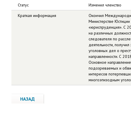
Статус
Изменил членство
Краткая информация
Окончил Международны
Министерстве Юстиции 
«юриспруденция». С 2
на различных должност
следователя по рассл
деятельности, получил
уголовных дел о прес
направленности. С 2018
Основное направление 
подозреваемых и обви
интересов потерпевши
многоэпизодным уголо
НАЗАД