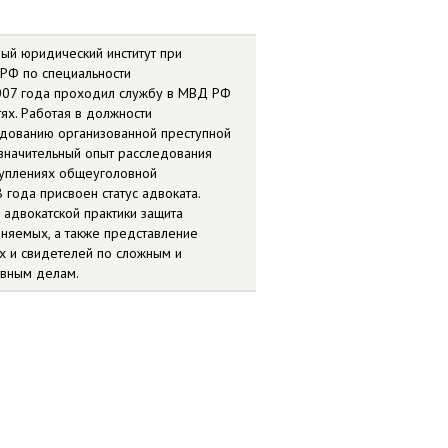
й юридический институт при
РФ по специальности
007 года проходил службу в МВД РФ
ях. Работая в должности
едованию организованной преступной
 значительный опыт расследования
туплениях общеуголовной
 года присвоен статус адвоката.
адвокатской практики защита
няемых, а также представление
х и свидетелей по сложным и
вным делам.