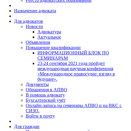
Реестр адвокатских образований
Назначение адвоката
Для адвокатов
Новости
Адвокатура
Актуальное
Объявления
Повышение квалификации
ИНФОРМАЦИОННЫЙ БЛОК ПО
СЕМИНАРАМ
23-24 сентября 2021 года пройдет
международная научная конференция
«Международное правосудие: взгляд в
будущее».
Документы
Обращения в АПВО
В помощь адвокату
Бухгалтерский учёт
Онлайн-запись на семинары АПВО и на ВКС с
СИЗО.
Войти в почту
Для граждан