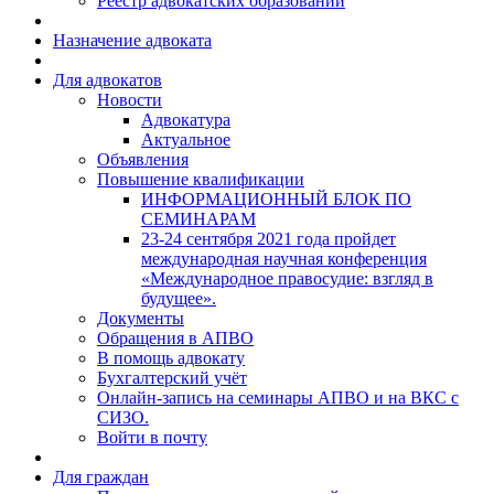
Реестр адвокатских образований
Назначение адвоката
Для адвокатов
Новости
Адвокатура
Актуальное
Объявления
Повышение квалификации
ИНФОРМАЦИОННЫЙ БЛОК ПО
СЕМИНАРАМ
23-24 сентября 2021 года пройдет
международная научная конференция
«Международное правосудие: взгляд в
будущее».
Документы
Обращения в АПВО
В помощь адвокату
Бухгалтерский учёт
Онлайн-запись на семинары АПВО и на ВКС с
СИЗО.
Войти в почту
Для граждан