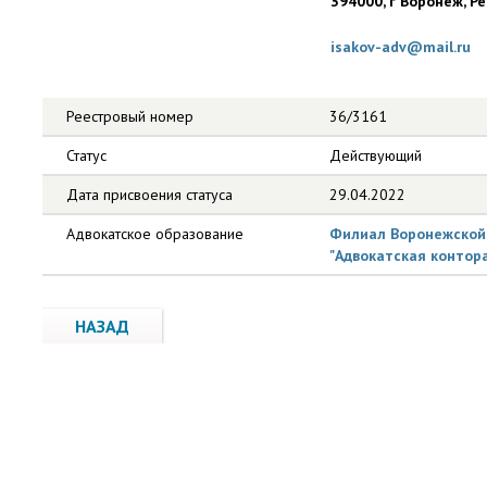
394000, г Воронеж, Рев
isakov-adv@mail.ru
Реестровый номер
36/3161
Статус
Действующий
Дата присвоения статуса
29.04.2022
Адвокатское образование
Филиал Воронежской 
"Адвокатская контор
НАЗАД