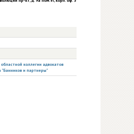
олюции пр-кт, д. 9а пом.VI, корп. оф. 3
областной коллегии адвокатов
а "Банников и партнеры"