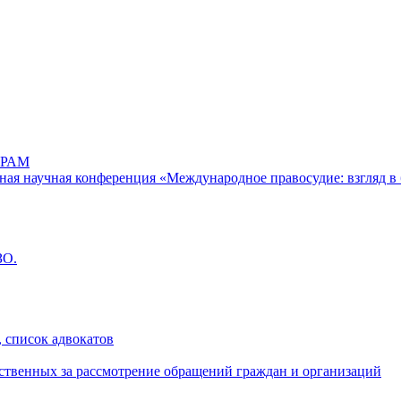
РАМ
дная научная конференция «Международное правосудие: взгляд в 
ЗО.
 список адвокатов
ственных за рассмотрение обращений граждан и организаций