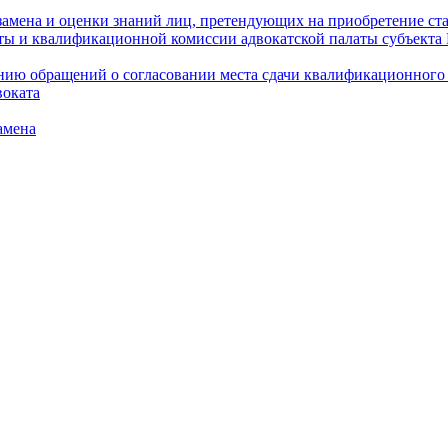
амена и оценки знаний лиц, претендующих на приобретение ста
аты и квалификационной комиссии адвокатской палаты субъект
ю обращений о согласовании места сдачи квалификационного э
воката
амена