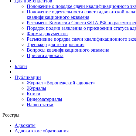
Для претендентов
Положение о порядке сдачи квалификационного экз
Положение о деятельности совета адвокатской пал
квалификационного экзамена
Регламент Комиссии Совета ФПА РФ по рассмотрени
Порядок подачи заявления о присвоении статуса ад
Формы документов
Разъяснение порядка сдачи квалификационного экз
Тренажер для тестирования
Вопросы квалификационного экзамена
Присяга адвоката
Блоги
Публикации
Журнал «Воронежский адвокат»
Журналы
Книги
Видеоматериалы
Наши статьи
Реестры
Адвокаты
Адвокатские образования