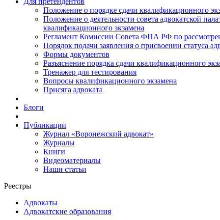
Для претендентов
Положение о порядке сдачи квалификационного экз
Положение о деятельности совета адвокатской пал
квалификационного экзамена
Регламент Комиссии Совета ФПА РФ по рассмотрени
Порядок подачи заявления о присвоении статуса ад
Формы документов
Разъяснение порядка сдачи квалификационного экз
Тренажер для тестирования
Вопросы квалификационного экзамена
Присяга адвоката
Блоги
Публикации
Журнал «Воронежский адвокат»
Журналы
Книги
Видеоматериалы
Наши статьи
Реестры
Адвокаты
Адвокатские образования