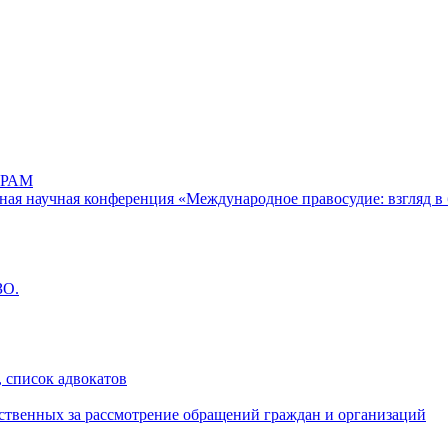
РАМ
дная научная конференция «Международное правосудие: взгляд в 
ЗО.
 список адвокатов
ственных за рассмотрение обращений граждан и организаций