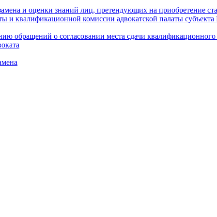
амена и оценки знаний лиц, претендующих на приобретение ста
аты и квалификационной комиссии адвокатской палаты субъект
ю обращений о согласовании места сдачи квалификационного э
воката
амена