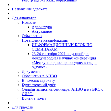
Реестр адвокатских образований
Назначение адвоката
Для адвокатов
Новости
Адвокатура
Актуальное
Объявления
Повышение квалификации
ИНФОРМАЦИОННЫЙ БЛОК ПО
СЕМИНАРАМ
23-24 сентября 2021 года пройдет
международная научная конференция
«Международное правосудие: взгляд в
будущее».
Документы
Обращения в АПВО
В помощь адвокату
Бухгалтерский учёт
Онлайн-запись на семинары АПВО и на ВКС с
СИЗО.
Войти в почту
Для граждан