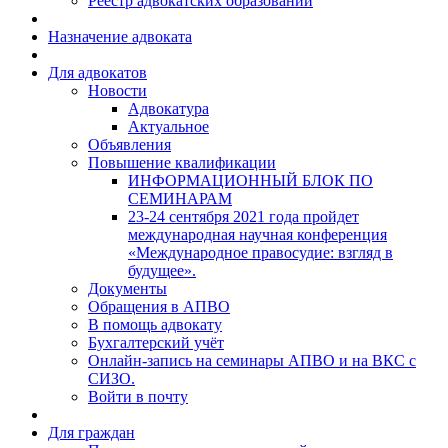
Реестр адвокатских образований
Назначение адвоката
Для адвокатов
Новости
Адвокатура
Актуальное
Объявления
Повышение квалификации
ИНФОРМАЦИОННЫЙ БЛОК ПО
СЕМИНАРАМ
23-24 сентября 2021 года пройдет
международная научная конференция
«Международное правосудие: взгляд в
будущее».
Документы
Обращения в АПВО
В помощь адвокату
Бухгалтерский учёт
Онлайн-запись на семинары АПВО и на ВКС с
СИЗО.
Войти в почту
Для граждан