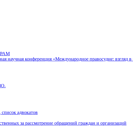
РАМ
дная научная конференция «Международное правосудие: взгляд в 
ЗО.
 список адвокатов
ственных за рассмотрение обращений граждан и организаций