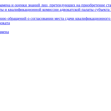
амена и оценки знаний лиц, претендующих на приобретение ста
аты и квалификационной комиссии адвокатской палаты субъект
ю обращений о согласовании места сдачи квалификационного э
воката
амена