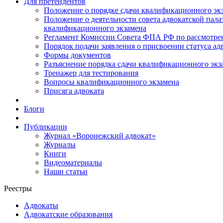
Для претендентов
Положение о порядке сдачи квалификационного экз
Положение о деятельности совета адвокатской пал
квалификационного экзамена
Регламент Комиссии Совета ФПА РФ по рассмотрени
Порядок подачи заявления о присвоении статуса ад
Формы документов
Разъяснение порядка сдачи квалификационного экз
Тренажер для тестирования
Вопросы квалификационного экзамена
Присяга адвоката
Блоги
Публикации
Журнал «Воронежский адвокат»
Журналы
Книги
Видеоматериалы
Наши статьи
Реестры
Адвокаты
Адвокатские образования