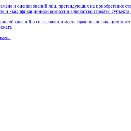
амена и оценки знаний лиц, претендующих на приобретение ста
аты и квалификационной комиссии адвокатской палаты субъект
ю обращений о согласовании места сдачи квалификационного э
воката
амена