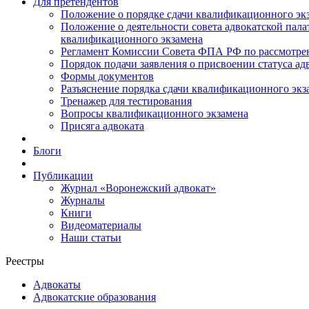
Для претендентов
Положение о порядке сдачи квалификационного экз
Положение о деятельности совета адвокатской пал
квалификационного экзамена
Регламент Комиссии Совета ФПА РФ по рассмотрени
Порядок подачи заявления о присвоении статуса ад
Формы документов
Разъяснение порядка сдачи квалификационного экз
Тренажер для тестирования
Вопросы квалификационного экзамена
Присяга адвоката
Блоги
Публикации
Журнал «Воронежский адвокат»
Журналы
Книги
Видеоматериалы
Наши статьи
Реестры
Адвокаты
Адвокатские образования