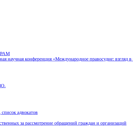
РАМ
дная научная конференция «Международное правосудие: взгляд в 
ЗО.
 список адвокатов
ственных за рассмотрение обращений граждан и организаций