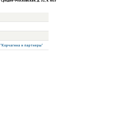
 Средне-Московская, д. 31, к. 605
 "Корчагина и партнеры"