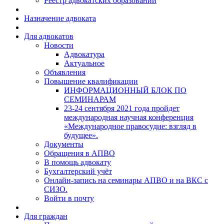
Реестр адвокатских образований
Назначение адвоката
Для адвокатов
Новости
Адвокатура
Актуальное
Объявления
Повышение квалификации
ИНФОРМАЦИОННЫЙ БЛОК ПО
СЕМИНАРАМ
23-24 сентября 2021 года пройдет
международная научная конференция
«Международное правосудие: взгляд в
будущее».
Документы
Обращения в АПВО
В помощь адвокату
Бухгалтерский учёт
Онлайн-запись на семинары АПВО и на ВКС с
СИЗО.
Войти в почту
Для граждан