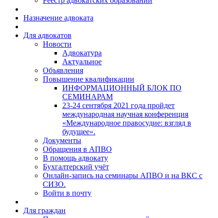
Реестр адвокатских образований
Назначение адвоката
Для адвокатов
Новости
Адвокатура
Актуальное
Объявления
Повышение квалификации
ИНФОРМАЦИОННЫЙ БЛОК ПО
СЕМИНАРАМ
23-24 сентября 2021 года пройдет
международная научная конференция
«Международное правосудие: взгляд в
будущее».
Документы
Обращения в АПВО
В помощь адвокату
Бухгалтерский учёт
Онлайн-запись на семинары АПВО и на ВКС с
СИЗО.
Войти в почту
Для граждан