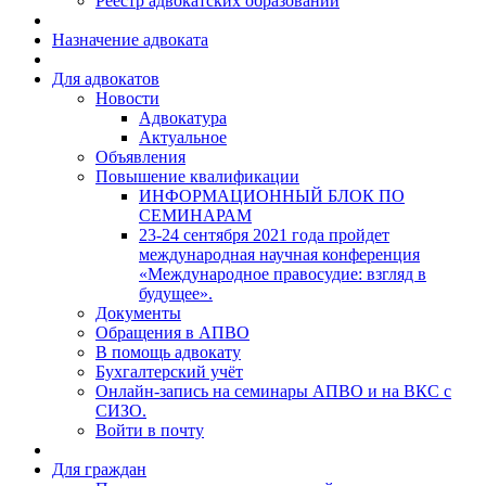
Реестр адвокатских образований
Назначение адвоката
Для адвокатов
Новости
Адвокатура
Актуальное
Объявления
Повышение квалификации
ИНФОРМАЦИОННЫЙ БЛОК ПО
СЕМИНАРАМ
23-24 сентября 2021 года пройдет
международная научная конференция
«Международное правосудие: взгляд в
будущее».
Документы
Обращения в АПВО
В помощь адвокату
Бухгалтерский учёт
Онлайн-запись на семинары АПВО и на ВКС с
СИЗО.
Войти в почту
Для граждан