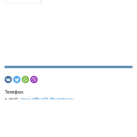
Телефон:
e-mail:
apvo.office01@yandex.ru
Адвокатская палата Воронежской области
© 2005-2026
Политика обработки персональных данных