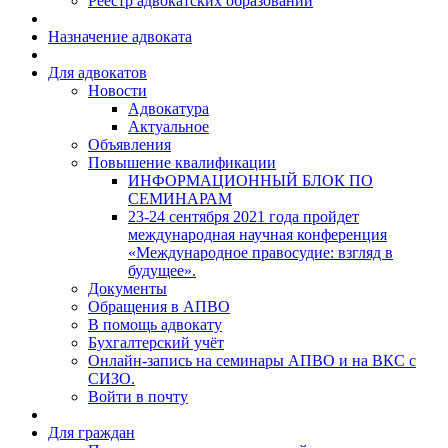
Реестр адвокатских образований
Назначение адвоката
Для адвокатов
Новости
Адвокатура
Актуальное
Объявления
Повышение квалификации
ИНФОРМАЦИОННЫЙ БЛОК ПО
СЕМИНАРАМ
23-24 сентября 2021 года пройдет
международная научная конференция
«Международное правосудие: взгляд в
будущее».
Документы
Обращения в АПВО
В помощь адвокату
Бухгалтерский учёт
Онлайн-запись на семинары АПВО и на ВКС с
СИЗО.
Войти в почту
Для граждан