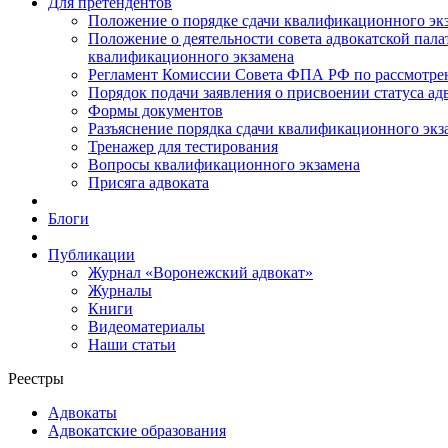
Для претендентов
Положение о порядке сдачи квалификационного экз
Положение о деятельности совета адвокатской пал
квалификационного экзамена
Регламент Комиссии Совета ФПА РФ по рассмотрени
Порядок подачи заявления о присвоении статуса ад
Формы документов
Разъяснение порядка сдачи квалификационного экз
Тренажер для тестирования
Вопросы квалификационного экзамена
Присяга адвоката
Блоги
Публикации
Журнал «Воронежский адвокат»
Журналы
Книги
Видеоматериалы
Наши статьи
Реестры
Адвокаты
Адвокатские образования