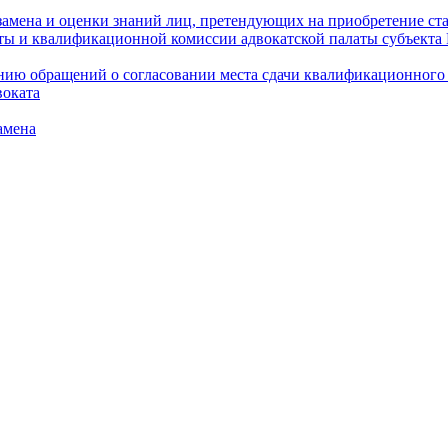
амена и оценки знаний лиц, претендующих на приобретение ста
аты и квалификационной комиссии адвокатской палаты субъект
ю обращений о согласовании места сдачи квалификационного э
воката
амена