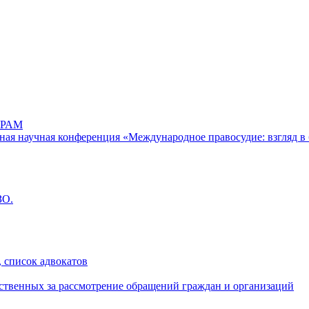
РАМ
дная научная конференция «Международное правосудие: взгляд в 
ЗО.
 список адвокатов
ственных за рассмотрение обращений граждан и организаций