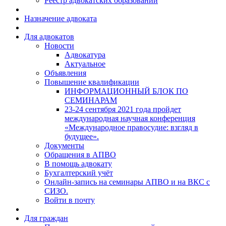
Реестр адвокатских образований
Назначение адвоката
Для адвокатов
Новости
Адвокатура
Актуальное
Объявления
Повышение квалификации
ИНФОРМАЦИОННЫЙ БЛОК ПО
СЕМИНАРАМ
23-24 сентября 2021 года пройдет
международная научная конференция
«Международное правосудие: взгляд в
будущее».
Документы
Обращения в АПВО
В помощь адвокату
Бухгалтерский учёт
Онлайн-запись на семинары АПВО и на ВКС с
СИЗО.
Войти в почту
Для граждан