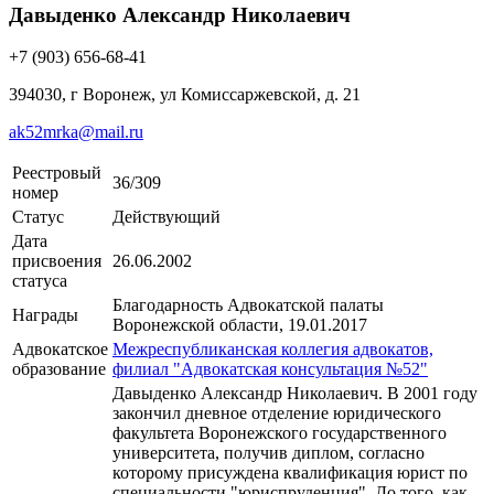
Давыденко Александр Николаевич
+7 (903) 656-68-41
394030, г Воронеж, ул Комиссаржевской, д. 21
ak52mrka@mail.ru
Реестровый
36/309
номер
Статус
Действующий
Дата
присвоения
26.06.2002
статуса
Благодарность Адвокатской палаты
Награды
Воронежской области, 19.01.2017
Адвокатское
Межреспубликанская коллегия адвокатов,
образование
филиал "Адвокатская консультация №52"
Давыденко Александр Николаевич. В 2001 году
закончил дневное отделение юридического
факультета Воронежского государственного
университета, получив диплом, согласно
которому присуждена квалификация юрист по
специальности "юриспруденция". До того, как