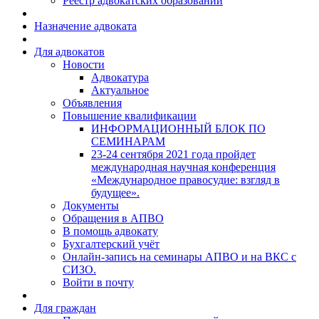
Реестр адвокатских образований
Назначение адвоката
Для адвокатов
Новости
Адвокатура
Актуальное
Объявления
Повышение квалификации
ИНФОРМАЦИОННЫЙ БЛОК ПО
СЕМИНАРАМ
23-24 сентября 2021 года пройдет
международная научная конференция
«Международное правосудие: взгляд в
будущее».
Документы
Обращения в АПВО
В помощь адвокату
Бухгалтерский учёт
Онлайн-запись на семинары АПВО и на ВКС с
СИЗО.
Войти в почту
Для граждан