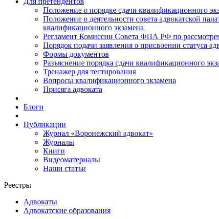
Для претендентов
Положение о порядке сдачи квалификационного экз
Положение о деятельности совета адвокатской пал
квалификационного экзамена
Регламент Комиссии Совета ФПА РФ по рассмотрени
Порядок подачи заявления о присвоении статуса ад
Формы документов
Разъяснение порядка сдачи квалификационного экз
Тренажер для тестирования
Вопросы квалификационного экзамена
Присяга адвоката
Блоги
Публикации
Журнал «Воронежский адвокат»
Журналы
Книги
Видеоматериалы
Наши статьи
Реестры
Адвокаты
Адвокатские образования