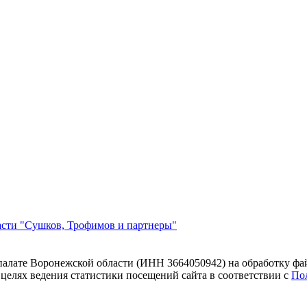
асти "Сушков, Трофимов и партнеры"
 палате Воронежской области (ИНН 3664050942) на обработку фа
 целях ведения статистики посещений сайта в соответствии с
По