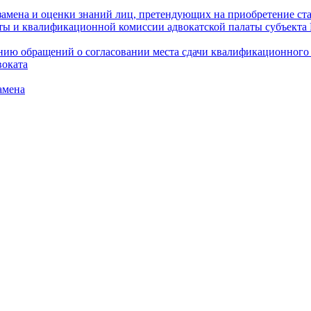
амена и оценки знаний лиц, претендующих на приобретение ста
аты и квалификационной комиссии адвокатской палаты субъект
ю обращений о согласовании места сдачи квалификационного э
воката
амена