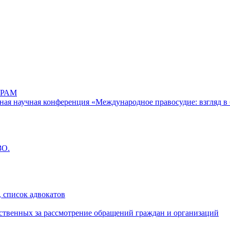
РАМ
дная научная конференция «Международное правосудие: взгляд в 
ЗО.
 список адвокатов
ственных за рассмотрение обращений граждан и организаций