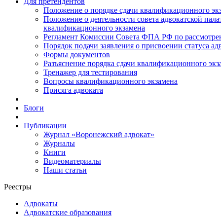
Для претендентов
Положение о порядке сдачи квалификационного экз
Положение о деятельности совета адвокатской пал
квалификационного экзамена
Регламент Комиссии Совета ФПА РФ по рассмотрени
Порядок подачи заявления о присвоении статуса ад
Формы документов
Разъяснение порядка сдачи квалификационного экз
Тренажер для тестирования
Вопросы квалификационного экзамена
Присяга адвоката
Блоги
Публикации
Журнал «Воронежский адвокат»
Журналы
Книги
Видеоматериалы
Наши статьи
Реестры
Адвокаты
Адвокатские образования