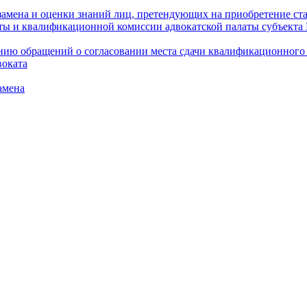
амена и оценки знаний лиц, претендующих на приобретение ста
аты и квалификационной комиссии адвокатской палаты субъект
ю обращений о согласовании места сдачи квалификационного э
воката
амена