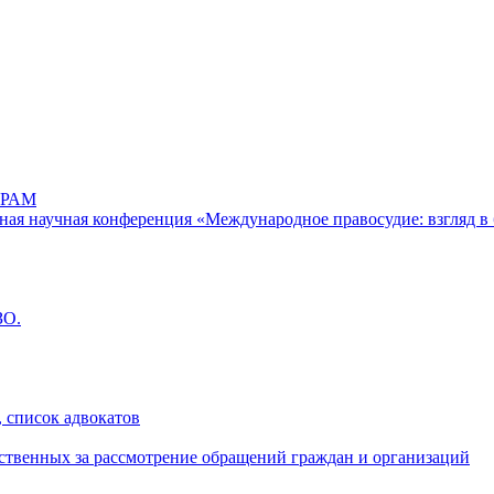
РАМ
дная научная конференция «Международное правосудие: взгляд в 
ЗО.
 список адвокатов
ственных за рассмотрение обращений граждан и организаций