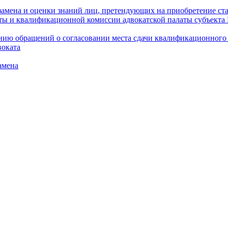
амена и оценки знаний лиц, претендующих на приобретение ста
аты и квалификационной комиссии адвокатской палаты субъект
ю обращений о согласовании места сдачи квалификационного э
воката
амена