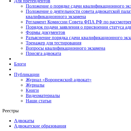
Для претендентов
Положение о порядке сдачи квалификационного экз
Положение о деятельности совета адвокатской пал
квалификационного экзамена
Регламент Комиссии Совета ФПА РФ по рассмотрени
Порядок подачи заявления о присвоении статуса ад
Формы документов
Разъяснение порядка сдачи квалификационного экз
Тренажер для тестирования
Вопросы квалификационного экзамена
Присяга адвоката
Блоги
Публикации
Журнал «Воронежский адвокат»
Журналы
Книги
Видеоматериалы
Наши статьи
Реестры
Адвокаты
Адвокатские образования