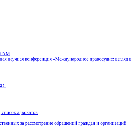
РАМ
дная научная конференция «Международное правосудие: взгляд в 
ЗО.
 список адвокатов
ственных за рассмотрение обращений граждан и организаций