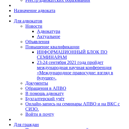
Реестр адвокатских образований
Назначение адвоката
Для адвокатов
Новости
Адвокатура
Актуальное
Объявления
Повышение квалификации
ИНФОРМАЦИОННЫЙ БЛОК ПО
СЕМИНАРАМ
23-24 сентября 2021 года пройдет
международная научная конференция
«Международное правосудие: взгляд в
будущее».
Документы
Обращения в АПВО
В помощь адвокату
Бухгалтерский учёт
Онлайн-запись на семинары АПВО и на ВКС с
СИЗО.
Войти в почту
Для граждан