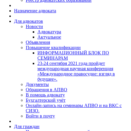
Реестр адвокатских образований
Назначение адвоката
Для адвокатов
Новости
Адвокатура
Актуальное
Объявления
Повышение квалификации
ИНФОРМАЦИОННЫЙ БЛОК ПО
СЕМИНАРАМ
23-24 сентября 2021 года пройдет
международная научная конференция
«Международное правосудие: взгляд в
будущее».
Документы
Обращения в АПВО
В помощь адвокату
Бухгалтерский учёт
Онлайн-запись на семинары АПВО и на ВКС с
СИЗО.
Войти в почту
Для граждан