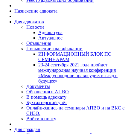
Реестр адвокатских образований
Назначение адвоката
Для адвокатов
Новости
Адвокатура
Актуальное
Объявления
Повышение квалификации
ИНФОРМАЦИОННЫЙ БЛОК ПО
СЕМИНАРАМ
23-24 сентября 2021 года пройдет
международная научная конференция
«Международное правосудие: взгляд в
будущее».
Документы
Обращения в АПВО
В помощь адвокату
Бухгалтерский учёт
Онлайн-запись на семинары АПВО и на ВКС с
СИЗО.
Войти в почту
Для граждан