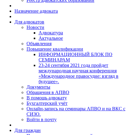
Реестр адвокатских образований
Назначение адвоката
Для адвокатов
Новости
Адвокатура
Актуальное
Объявления
Повышение квалификации
ИНФОРМАЦИОННЫЙ БЛОК ПО
СЕМИНАРАМ
23-24 сентября 2021 года пройдет
международная научная конференция
«Международное правосудие: взгляд в
будущее».
Документы
Обращения в АПВО
В помощь адвокату
Бухгалтерский учёт
Онлайн-запись на семинары АПВО и на ВКС с
СИЗО.
Войти в почту
Для граждан