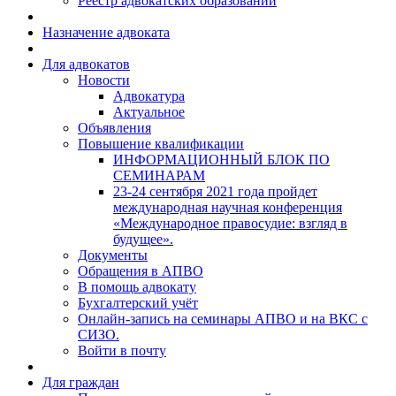
Реестр адвокатских образований
Назначение адвоката
Для адвокатов
Новости
Адвокатура
Актуальное
Объявления
Повышение квалификации
ИНФОРМАЦИОННЫЙ БЛОК ПО
СЕМИНАРАМ
23-24 сентября 2021 года пройдет
международная научная конференция
«Международное правосудие: взгляд в
будущее».
Документы
Обращения в АПВО
В помощь адвокату
Бухгалтерский учёт
Онлайн-запись на семинары АПВО и на ВКС с
СИЗО.
Войти в почту
Для граждан