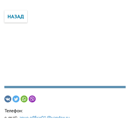
НАЗАД
Телефон:
e-mail:
apvo.office01@yandex.ru
Адвокатская палата Воронежской области