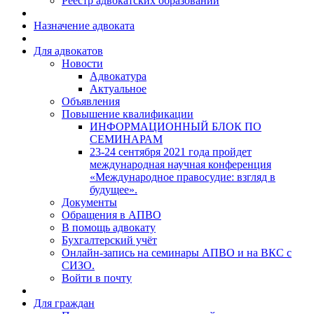
Реестр адвокатских образований
Назначение адвоката
Для адвокатов
Новости
Адвокатура
Актуальное
Объявления
Повышение квалификации
ИНФОРМАЦИОННЫЙ БЛОК ПО
СЕМИНАРАМ
23-24 сентября 2021 года пройдет
международная научная конференция
«Международное правосудие: взгляд в
будущее».
Документы
Обращения в АПВО
В помощь адвокату
Бухгалтерский учёт
Онлайн-запись на семинары АПВО и на ВКС с
СИЗО.
Войти в почту
Для граждан