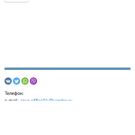
Телефон:
e-mail:
apvo.office01@yandex.ru
Адвокатская палата Воронежской области
© 2005-2026
Политика обработки персональных данных