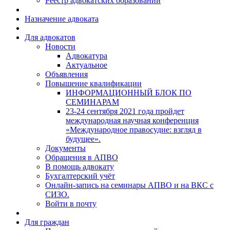
Реестр адвокатских образований
Назначение адвоката
Для адвокатов
Новости
Адвокатура
Актуальное
Объявления
Повышение квалификации
ИНФОРМАЦИОННЫЙ БЛОК ПО
СЕМИНАРАМ
23-24 сентября 2021 года пройдет
международная научная конференция
«Международное правосудие: взгляд в
будущее».
Документы
Обращения в АПВО
В помощь адвокату
Бухгалтерский учёт
Онлайн-запись на семинары АПВО и на ВКС с
СИЗО.
Войти в почту
Для граждан