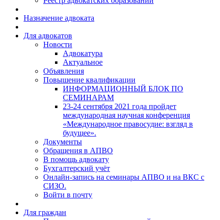
Реестр адвокатских образований
Назначение адвоката
Для адвокатов
Новости
Адвокатура
Актуальное
Объявления
Повышение квалификации
ИНФОРМАЦИОННЫЙ БЛОК ПО
СЕМИНАРАМ
23-24 сентября 2021 года пройдет
международная научная конференция
«Международное правосудие: взгляд в
будущее».
Документы
Обращения в АПВО
В помощь адвокату
Бухгалтерский учёт
Онлайн-запись на семинары АПВО и на ВКС с
СИЗО.
Войти в почту
Для граждан