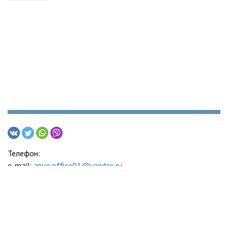
Телефон:
e-mail:
apvo.office01@yandex.ru
Адвокатская палата Воронежской области
© 2005-2026
Политика обработки персональных данных