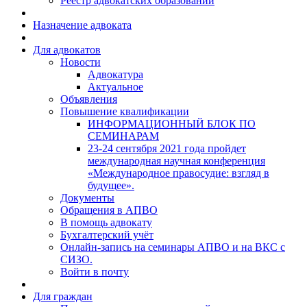
Реестр адвокатских образований
Назначение адвоката
Для адвокатов
Новости
Адвокатура
Актуальное
Объявления
Повышение квалификации
ИНФОРМАЦИОННЫЙ БЛОК ПО
СЕМИНАРАМ
23-24 сентября 2021 года пройдет
международная научная конференция
«Международное правосудие: взгляд в
будущее».
Документы
Обращения в АПВО
В помощь адвокату
Бухгалтерский учёт
Онлайн-запись на семинары АПВО и на ВКС с
СИЗО.
Войти в почту
Для граждан