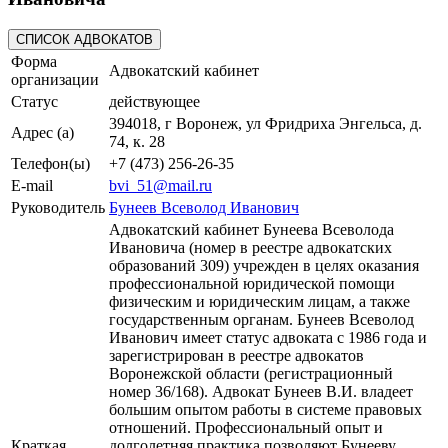
Форма
Адвокатский кабинет
организации
Статус
действующее
394018, г Воронеж, ул Фридриха Энгельса, д.
Адрес (а)
74, к. 28
Телефон(ы)
+7 (473) 256-26-35
E-mail
bvi_51@mail.ru
Руководитель
Бунеев Всеволод Иванович
Адвокатский кабинет Бунеева Всеволода
Ивановича (номер в реестре адвокатских
образований 309) учрежден в целях оказания
профессиональной юридической помощи
физическим и юридическим лицам, а также
государственным органам. Бунеев Всеволод
Иванович имеет статус адвоката с 1986 года и
зарегистрирован в реестре адвокатов
Воронежской области (регистрационный
номер 36/168). Адвокат Бунеев В.И. владеет
большим опытом работы в системе правовых
отношений. Профессиональный опыт и
Краткая
долголетняя практика позволяют Бунееву