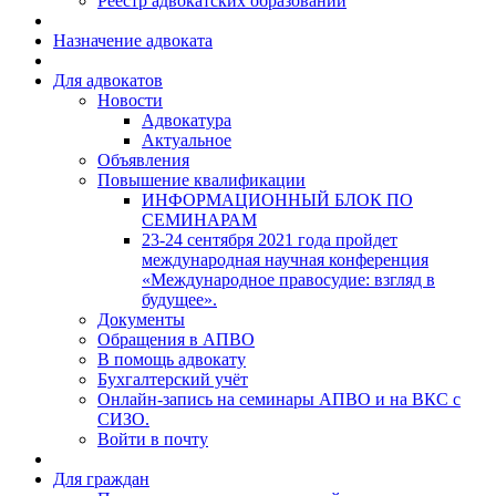
Реестр адвокатских образований
Назначение адвоката
Для адвокатов
Новости
Адвокатура
Актуальное
Объявления
Повышение квалификации
ИНФОРМАЦИОННЫЙ БЛОК ПО
СЕМИНАРАМ
23-24 сентября 2021 года пройдет
международная научная конференция
«Международное правосудие: взгляд в
будущее».
Документы
Обращения в АПВО
В помощь адвокату
Бухгалтерский учёт
Онлайн-запись на семинары АПВО и на ВКС с
СИЗО.
Войти в почту
Для граждан