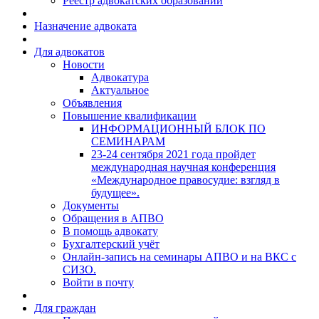
Реестр адвокатских образований
Назначение адвоката
Для адвокатов
Новости
Адвокатура
Актуальное
Объявления
Повышение квалификации
ИНФОРМАЦИОННЫЙ БЛОК ПО
СЕМИНАРАМ
23-24 сентября 2021 года пройдет
международная научная конференция
«Международное правосудие: взгляд в
будущее».
Документы
Обращения в АПВО
В помощь адвокату
Бухгалтерский учёт
Онлайн-запись на семинары АПВО и на ВКС с
СИЗО.
Войти в почту
Для граждан