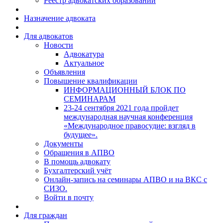
Реестр адвокатских образований
Назначение адвоката
Для адвокатов
Новости
Адвокатура
Актуальное
Объявления
Повышение квалификации
ИНФОРМАЦИОННЫЙ БЛОК ПО
СЕМИНАРАМ
23-24 сентября 2021 года пройдет
международная научная конференция
«Международное правосудие: взгляд в
будущее».
Документы
Обращения в АПВО
В помощь адвокату
Бухгалтерский учёт
Онлайн-запись на семинары АПВО и на ВКС с
СИЗО.
Войти в почту
Для граждан