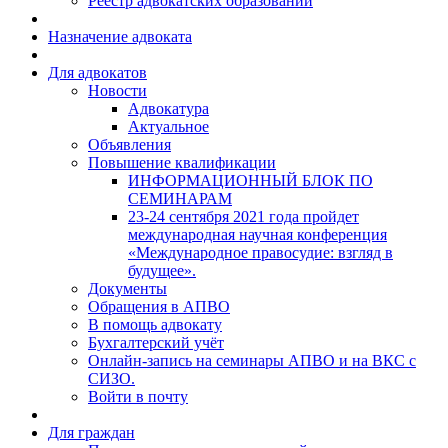
Реестр адвокатских образований
Назначение адвоката
Для адвокатов
Новости
Адвокатура
Актуальное
Объявления
Повышение квалификации
ИНФОРМАЦИОННЫЙ БЛОК ПО
СЕМИНАРАМ
23-24 сентября 2021 года пройдет
международная научная конференция
«Международное правосудие: взгляд в
будущее».
Документы
Обращения в АПВО
В помощь адвокату
Бухгалтерский учёт
Онлайн-запись на семинары АПВО и на ВКС с
СИЗО.
Войти в почту
Для граждан