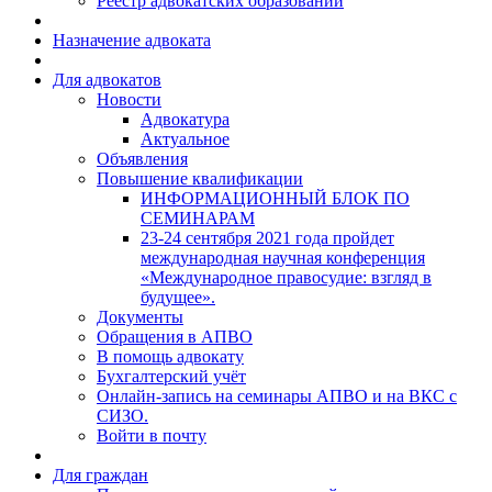
Реестр адвокатских образований
Назначение адвоката
Для адвокатов
Новости
Адвокатура
Актуальное
Объявления
Повышение квалификации
ИНФОРМАЦИОННЫЙ БЛОК ПО
СЕМИНАРАМ
23-24 сентября 2021 года пройдет
международная научная конференция
«Международное правосудие: взгляд в
будущее».
Документы
Обращения в АПВО
В помощь адвокату
Бухгалтерский учёт
Онлайн-запись на семинары АПВО и на ВКС с
СИЗО.
Войти в почту
Для граждан