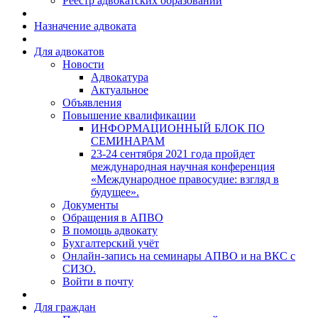
Реестр адвокатских образований
Назначение адвоката
Для адвокатов
Новости
Адвокатура
Актуальное
Объявления
Повышение квалификации
ИНФОРМАЦИОННЫЙ БЛОК ПО
СЕМИНАРАМ
23-24 сентября 2021 года пройдет
международная научная конференция
«Международное правосудие: взгляд в
будущее».
Документы
Обращения в АПВО
В помощь адвокату
Бухгалтерский учёт
Онлайн-запись на семинары АПВО и на ВКС с
СИЗО.
Войти в почту
Для граждан