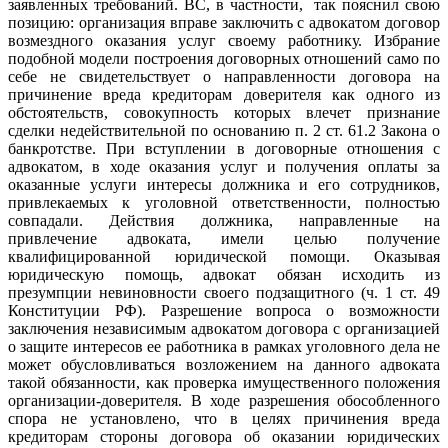
заявленных требований. ВС, в частности, так пояснил свою
позицию: организация вправе заключить с адвокатом договор
возмездного оказания услуг своему работнику. Избрание
подобной модели построения договорных отношений само по
себе не свидетельствует о направленности договора на
причинение вреда кредиторам доверителя как одного из
обстоятельств, совокупность которых влечет признание
сделки недействительной по основанию п. 2 ст. 61.2 Закона о
банкротстве. При вступлении в договорные отношения с
адвокатом, в ходе оказания услуг и получения оплаты за
оказанные услуги интересы должника и его сотрудников,
привлекаемых к уголовной ответственности, полностью
совпадали. Действия должника, направленные на
привлечение адвоката, имели целью получение
квалифицированной юридической помощи. Оказывая
юридическую помощь, адвокат обязан исходить из
презумпции невиновности своего подзащитного (ч. 1 ст. 49
Конституции РФ). Разрешение вопроса о возможности
заключения независимым адвокатом договора с организацией
о защите интересов ее работника в рамках уголовного дела не
может обусловливаться возложением на данного адвоката
такой обязанности, как проверка имущественного положения
организации-доверителя. В ходе разрешения обособленного
спора не установлено, что в целях причинения вреда
кредиторам стороны договора об оказании юридических