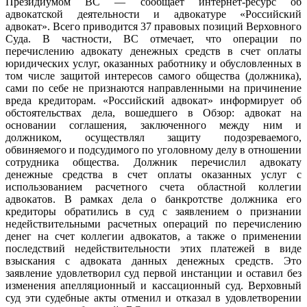
Президиумом ВС — сообщает интернет-ресурс об
адвокатской деятельности и адвокатуре «Российский
адвокат». Всего приводится 37 правовых позиций Верховного
Суда. В частности, ВС отмечает, что операции по
перечислению адвокату денежных средств в счет оплаты
юридических услуг, оказанных работнику и обусловленных в
том числе защитой интересов самого общества (должника),
сами по себе не признаются направленными на причинение
вреда кредиторам. «Российский адвокат» информирует об
обстоятельствах дела, вошедшего в Обзор: адвокат на
основании соглашения, заключенного между ним и
должником, осуществлял защиту подозреваемого,
обвиняемого и подсудимого по уголовному делу в отношении
сотрудника общества. Должник перечислил адвокату
денежные средства в счет оплаты оказанных услуг с
использованием расчетного счета областной коллегии
адвокатов. В рамках дела о банкротстве должника его
кредиторы обратились в суд с заявлением о признании
недействительными расчетных операций по перечислению
денег на счет коллегии адвокатов, а также о применении
последствий недействительности этих платежей в виде
взыскания с адвоката данных денежных средств. Это
заявление удовлетворил суд первой инстанции и оставил без
изменения апелляционный и кассационный суд. Верховный
суд эти судебные акты отменил и отказал в удовлетворении