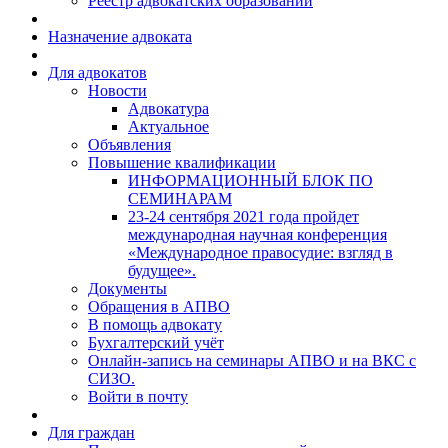
Реестр адвокатских образований
Назначение адвоката
Для адвокатов
Новости
Адвокатура
Актуальное
Объявления
Повышение квалификации
ИНФОРМАЦИОННЫЙ БЛОК ПО
СЕМИНАРАМ
23-24 сентября 2021 года пройдет
международная научная конференция
«Международное правосудие: взгляд в
будущее».
Документы
Обращения в АПВО
В помощь адвокату
Бухгалтерский учёт
Онлайн-запись на семинары АПВО и на ВКС с
СИЗО.
Войти в почту
Для граждан