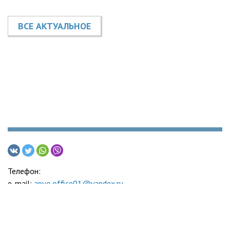
ВСЕ АКТУАЛЬНОЕ
Телефон:
e-mail:
apvo.office01@yandex.ru
Адвокатская палата Воронежской области
© 2005-2026
Политика обработки персональных данных