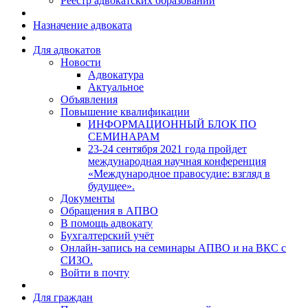
Реестр адвокатских образований
Назначение адвоката
Для адвокатов
Новости
Адвокатура
Актуальное
Объявления
Повышение квалификации
ИНФОРМАЦИОННЫЙ БЛОК ПО
СЕМИНАРАМ
23-24 сентября 2021 года пройдет
международная научная конференция
«Международное правосудие: взгляд в
будущее».
Документы
Обращения в АПВО
В помощь адвокату
Бухгалтерский учёт
Онлайн-запись на семинары АПВО и на ВКС с
СИЗО.
Войти в почту
Для граждан