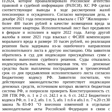
П/2024, которое проанализировало Российское агентство
правовой и судебной информации (РАПСИ). КС РФ сделал
соответствующие выводы в ходе рассмотрения жалоб
пенсионерки и осужденного. Согласно материалам дела, в
декабре 2021 года пенсионерка взыскала с ГБУ "Жилищник»
более 400 тысяч рублей в качестве возмещения вреда за
затопление квартиры. Исполнительный лист был предъявлен
в феврале и исполнен в марте 2022 года. Автор другой
жалобы в июне 2021 года взыскал с ФСИН компенсацию
морального вреда в размере 10 тысяч рублей, но реализация
решения была задержана из-за ошибочного направления
исполнительного листа в другую инстанцию. Оба заявителя
обратились в суд для индексации присуждённых сумм с
момента вынесения судебного решения. Суды отказались
индексировать выплаты, мотивировав тем, что денежные
средства были выплачены пострадавшим в трехмесячный
срок со дня предъявления исполнительного листа согласно
Бюджетному кодексу РФ. Заявители посчитали, что
действующее законодательство препятствует индексации
денежных средств, источником которых является бюджетная
система РФ, и попросили проверить Конституционность ст.
208 ГПК РФ, п. 1 и 2 ст. 242.1 и п. 6 ст. 242.2 Бюджетного
кодекса РФ, п. 1 и 2, абз. 1 п. 5, абз. 1 п.6 и абз.1 п. 7 ч.20 ст.30
закона №83-ФЗ "О внесении изменений в отдельные
законодательные акты Российской Федерации в связи с