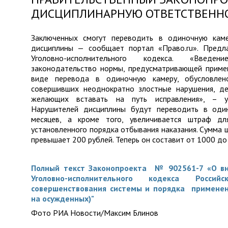
ДИСЦИПЛИНАРНУЮ ОТВЕТСТВЕННО
Заключенных смогут переводить в одиночную каме
дисциплины — сообщает портал «Право.ru». Предла
Уголовно-исполнительного кодекса. «Введен
законодательство нормы, предусматривающей приме
виде перевода в одиночную камеру, обусловлен
совершивших неоднократно злостные нарушения, д
желающих вставать на путь исправления», – у
Нарушителей дисциплины будут переводить в оди
месяцев, а кроме того, увеличивается штраф д
установленного порядка отбывания наказания. Сумма ш
превышает 200 рублей. Теперь он составит от 1000 до
Полный текст Законопроекта № 902561-7 «О вн
Уголовно-исполнительного кодекса Росс
совершенствования системы и порядка применен
на осужденных)"
Фото РИА Новости/Максим Блинов