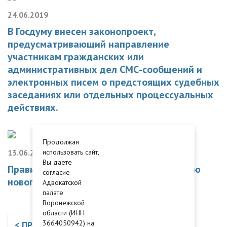
24.06.2019
В Госдуму внесен законопроект,
предусматривающий направление
участникам гражданских или
административных дел СМС-сообщений и
электронных писем о предстоящих судебных
заседаниях или отдельных процессуальных
действиях.
Продолжая
13.06.2019
использовать сайт,
Вы даете
Правительство опубликовало Концепцию
согласие
нового КоАП РФ.
Адвокатской
палате
Воронежской
области (ИНН
3664050942) на
< ПРЕДЫДУЩАЯ
СЛЕДУЮЩАЯ >