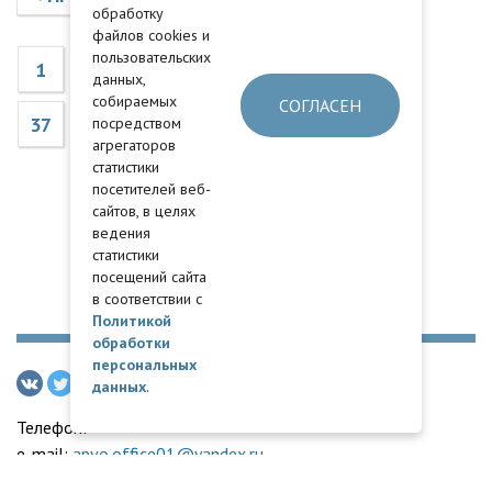
обработку
файлов cookies и
пользовательских
1
32
33
34
35
36
...
данных,
собираемых
СОГЛАСЕН
37
38
39
посредством
агрегаторов
статистики
посетителей веб-
сайтов, в целях
ведения
статистики
посещений сайта
в соответствии с
Политикой
обработки
персональных
данных
.
Телефон:
e-mail:
apvo.office01@yandex.ru