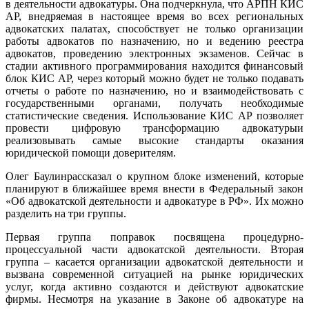
в деятельности адвокатуры. Она подчеркнула, что АРПН КИС
АР, внедряемая в настоящее время во всех региональных
адвокатских палатах, способствует не только организации
работы адвокатов по назначению, но и ведению реестра
адвокатов, проведению электронных экзаменов. Сейчас в
стадии активного программирования находится финансовый
блок КИС АР, через который можно будет не только подавать
отчеты о работе по назначению, но и взаимодействовать с
государственными органами, получать необходимые
статистические сведения. Использование КИС АР позволяет
провести цифровую трансформацию адвокатурыи
реализовывать самые высокие стандарты оказания
юридической помощи доверителям.
Олег Баулинрассказал о крупном блоке изменений, которые
планируют в ближайшее время внести в Федеральный закон
«Об адвокатской деятельности и адвокатуре в РФ». Их можно
разделить на три группы.
Первая группа поправок посвящена процедурно-
процессуальной части адвокатской деятельности. Вторая
группа – касается организации адвокатской деятельности и
вызвана современной ситуацией на рынке юридических
услуг, когда активно создаются и действуют адвокатские
фирмы. Несмотря на указание в Законе об адвокатуре на