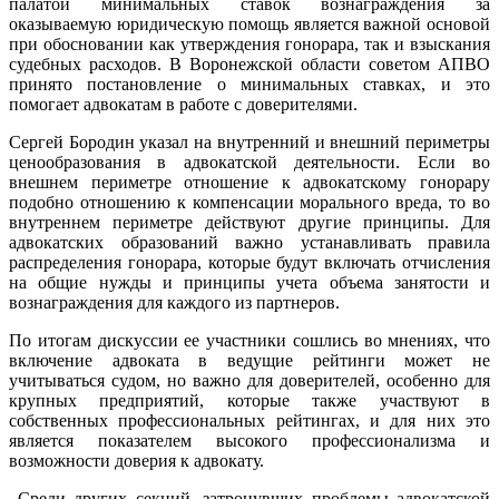
палатой минимальных ставок вознаграждения за
оказываемую юридическую помощь является важной основой
при обосновании как утверждения гонорара, так и взыскания
судебных расходов. В Воронежской области советом АПВО
принято постановление о минимальных ставках, и это
помогает адвокатам в работе с доверителями.
Сергей Бородин указал на внутренний и внешний периметры
ценообразования в адвокатской деятельности. Если во
внешнем периметре отношение к адвокатскому гонорару
подобно отношению к компенсации морального вреда, то во
внутреннем периметре действуют другие принципы. Для
адвокатских образований важно устанавливать правила
распределения гонорара, которые будут включать отчисления
на общие нужды и принципы учета объема занятости и
вознаграждения для каждого из партнеров.
По итогам дискуссии ее участники сошлись во мнениях, что
включение адвоката в ведущие рейтинги может не
учитываться судом, но важно для доверителей, особенно для
крупных предприятий, которые также участвуют в
собственных профессиональных рейтингах, и для них это
является показателем высокого профессионализма и
возможности доверия к адвокату.
Среди других секций, затронувших проблемы адвокатской