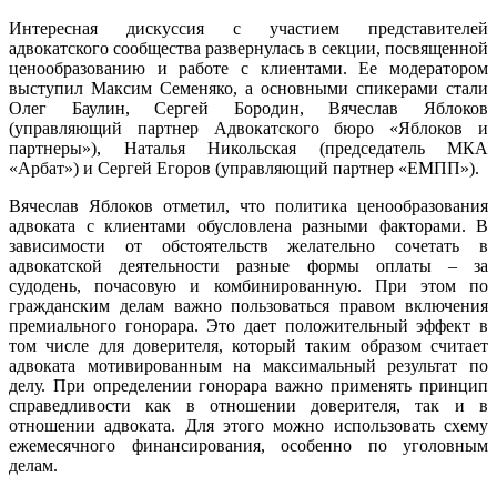
Интересная дискуссия с участием представителей
адвокатского сообщества развернулась в секции, посвященной
ценообразованию и работе с клиентами. Ее модератором
выступил Максим Семеняко, а основными спикерами стали
Олег Баулин, Сергей Бородин, Вячеслав Яблоков
(управляющий партнер Адвокатского бюро «Яблоков и
партнеры»), Наталья Никольская (председатель МКА
«Арбат») и Сергей Егоров (управляющий партнер «ЕМПП»).
Вячеслав Яблоков отметил, что политика ценообразования
адвоката с клиентами обусловлена разными факторами. В
зависимости от обстоятельств желательно сочетать в
адвокатской деятельности разные формы оплаты – за
судодень, почасовую и комбинированную. При этом по
гражданским делам важно пользоваться правом включения
премиального гонорара. Это дает положительный эффект в
том числе для доверителя, который таким образом считает
адвоката мотивированным на максимальный результат по
делу. При определении гонорара важно применять принцип
справедливости как в отношении доверителя, так и в
отношении адвоката. Для этого можно использовать схему
ежемесячного финансирования, особенно по уголовным
делам.