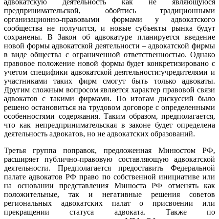
адвокатскую деятельность как не являющуюся
предпринимательской, обойтись традиционными
организационно-правовыми формами у адвокатского
сообщества не получится, и новые субъекты рынка будут
сохранены. В Закон об адвокатуре планируется введение
новой формы адвокатской деятельности – адвокатской фирмы
в виде общества с ограниченной ответственностью. Однако
правовое положение новой формы будет конкретизировано с
учетом специфики адвокатской деятельности:учредителями и
участниками таких фирм смогут быть только адвокаты.
Другим сложным вопросом является характер правовой связи
адвокатов с такими фирмами. По итогам дискуссий было
решено остановиться на трудовом договоре с определенными
особенностями содержания. Таким образом, предполагается,
что как непредпринимательская в законе будет определена
деятельность адвокатов, но не адвокатских образований.
Третья группа поправок, предложенная Минюстом РФ,
расширяет публично-правовую составляющую адвокатской
деятельности. Предполагается предоставить Федеральной
палате адвокатов РФ право по собственной инициативе или
на основании представления Минюста РФ отменять как
положительные, так и негативные решения советов
региональных адвокатских палат о присвоении или
прекращении статуса адвоката. Также по