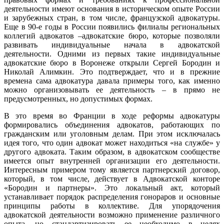
деятельности имеют основания в историческом опыте России
и зарубежных стран, в том числе, французской адвокатуры.
Еще в 90-е годы в России появились филиалы региональных
коллегий адвокатов –адвокатские бюро, которые позволяли
развивать индивидуальные начала в адвокатской
деятельности. Одними из первых такие индивидуальные
адвокатские бюро в Воронеже открыли Сергей Бородин и
Николай Алимкин. Это подтверждает, что и в прежние
времена сама адвокатура давала примеры того, как именно
можно организовывать ее деятельность – в прямо не
предусмотренных, но допустимых формах.
В это время во Франции в ходе реформы адвокатуры
формировались объединения адвокатов, работающих по
гражданским или уголовным делам. При этом исключалась
идея того, что один адвокат может находиться «на службе» у
другого адвоката. Таким образом, в адвокатском сообществе
имеется опыт внутренней организации его деятельности.
Интересным примером тому является партнерский договор,
который, в том числе, действует в Адвокатской конторе
«Бородин и партнеры». Это локальный акт, который
устанавливает порядок распределения гонораров и основные
принципы работы в коллективе. Для упорядочения
адвокатской деятельности возможно применение различного
опыта, но стандартизировать ее необходимо в целях