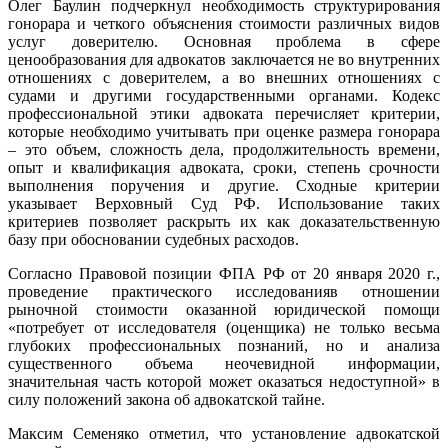
Олег Баулин подчеркнул необходимость структурирования
гонорара и четкого объяснения стоимости различных видов
услуг доверителю. Основная проблема в сфере
ценообразования для адвокатов заключается не во внутренних
отношениях с доверителем, а во внешних отношениях с
судами и другими государственными органами. Кодекс
профессиональной этики адвоката перечисляет критерии,
которые необходимо учитывать при оценке размера гонорара
– это объем, сложность дела, продолжительность времени,
опыт и квалификация адвоката, сроки, степень срочности
выполнения поручения и другие. Сходные критерии
указывает Верховный Суд РФ. Использование таких
критериев позволяет раскрыть их как доказательственную
базу при обосновании судебных расходов.
Согласно Правовой позиции ФПА РФ от 20 января 2020 г.,
проведение практического исследованияв отношении
рыночной стоимости оказанной юридической помощи
«потребует от исследователя (оценщика) не только весьма
глубоких профессиональных познаний, но и анализа
существенного объема неочевидной информации,
значительная часть которой может оказаться недоступной» в
силу положений закона об адвокатской тайне.
Максим Семеняко отметил, что установление адвокатской