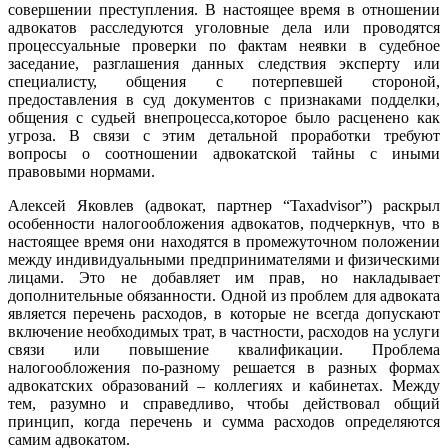
совершении преступления. В настоящее время в отношении
адвокатов расследуются уголовные дела или проводятся
процессуальные проверки по фактам неявки в судебное
заседание, разглашения данных следствия эксперту или
специалисту, общения с потерпевшей стороной,
предоставления в суд документов с признаками подделки,
общения с судьей внепроцесса,которое было расценено как
угроза. В связи с этим детальной проработки требуют
вопросы о соотношении адвокатской тайны с иными
правовыми нормами.
Алексей Яковлев (адвокат, партнер “Taxadvisor”) раскрыл
особенности налогообложения адвокатов, подчеркнув, что в
настоящее время они находятся в промежуточном положении
между индивидуальными предпринимателями и физическими
лицами. Это не добавляет им прав, но накладывает
дополнительные обязанности. Одной из проблем для адвоката
является перечень расходов, в которые не всегда допускают
включение необходимых трат, в частности, расходов на услуги
связи или повышение квалификации. Проблема
налогообложения по-разному решается в разных формах
адвокатских образований – коллегиях и кабинетах. Между
тем, разумно и справедливо, чтобы действовал общий
принцип, когда перечень и сумма расходов определяются
самим адвокатом.