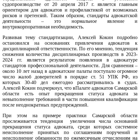
судопроизводстве от 20 апреля 2017 г. является главным
ориентиром для адвокатов и профилактикой от возможных
рисков и претензий. Таким образом, стандарты адвокатской
деятельности – это нормальное явление и
внутрикорпоративная необходимость.
Развивая тему стандартизации, Алексей Кокин подробно
остановился на основаниях привлечения адвокатов к
дисциплинарной ответственности. По его мнению, тенденция
снижения количества дисциплинарных производств в 2023-
2024 гг. является результатом появления в адвокатуре
стандартов профессиональной деятельности. Для сравнения –
около 10 лет назад в адвокатские палаты поступало огромное
число жалоб доверителей в порядке ст. 51 УПК РФ, из
которых 30-40 дел ежегодно рассматривались в судах.
Алексей Кокин подчеркнул, что вПалате адвокатов Самарской
области есть опыт прекращения статуса адвоката за
невыполнение требований в части повышения квалификации
после неоднократных предупреждений.
При этом на примере практики Самарской области
прослеживается тенденция увеличения числа оснований
прекращения статуса адвоката, среди которых системное
неисполнение принятых по соглашениям поручений и
неисполнение обязанности по ежемесячным отчислениям на