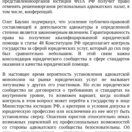
представлениюорганов юстиции ФПА РФ получит право
отменять решенияорганов региональных адвокатских палат, в
том числе, конференций.
Олег Баулин подчеркнул, что усиление публично-правовой
составляющей в деятельности адвокатуры в определенной
степени является закономерным явлением. Гарантированность
права на получение квалифицированной юридической
помощи в статье 48 Конституции РФ предполагает контроль
государства за сферой юридических услуг, который до сих пор
был сравнительно небольшим. В этой связи важна
консолидация юридического сообщества в сфере стандартов
оказания и качества юридической помощи.
В настоящее время вероятность установления адвокатской
монополии на рынке юридических услуг не вызывает
энтузиазма у других его участников. Но если юридическое
сообщество не договорится о требованиях и стандартах на
внутреннем уровне, то возможен вариант, когда полный
контроль в этом вопросе может перейти к государству в лице
Министерства юстиции РФ, а критерии и условия допуска в
юридическую профессию или исключения из нее могут быть
установлены сверху. Опасения юристов относительно неких
возможных ущемлений их профессиональных возможностей
со стороны адвокатского сообщества безосновательны. Об