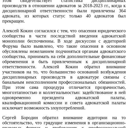
этом свидетельствует статистика дисциплинарных
производств в отношении адвокатов за 2018-2023 гг., когда к
дисциплинарной ответственности были привлечены 364
адвоката, из которых статус только 40 адвокатов был
прекращен.
Алексей Кокин согласился с тем, что опасения юридического
сообщества в части последствий введения адвокатской
монополии беспочвенны. В ходе дискуссии с аудиторией
Форума было выявлено, что такие опасения в основном
обусловлены нежеланием подчиняться органам адвокатского
сообщества, принимать на себя дополнительные финансовые
обременения и быть привлеченным к дисциплинарной
ответственности. Алексей Кокин обратил внимание
участников на то, что большинство оснований возбуждения
дисциплинарных производств в адвокатуре связаны с
банальным неисполнением профессиональных обязанностей.
При этом сама процедура отличается прозрачностью,
многоэтапностью и коллегиальностью: задействование в ней
одновременно президента адвокатской палаты,
квалификационной комиссии и совета адвокатской палаты
исключает возможность злоупотреблений.
Сергей Бородин обратил внимание аудитории на то
обстоятельство, что грядущие изменения в организационно-
правовых формах и требованиях к профессиональной