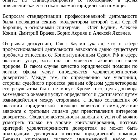
повышения качества оказываемой юридической помощи.
Вопросам стандартизации профессиональной деятельности
была посвящена секция, модератором которой стал Сергей
Бородин, а основными спикерами – Олег Баулин, Алексей
Кокин, Дмитрий Врачев, Борис Асриян и Алексей Яковлев.
Открывая дискуссию, Олег Баулин указал, что в сфере
профессиональной деятельности адвокатов давно существует
проблема отнесения ее Конституционным Судом РФ к сфере
оказания услуг, хотя она не является таковой по своей
природе. В таком случае качество юридической помощи по
логике сферы услуг определяется удовлетворенностью
доверителя. Между тем, по определению все участники,
стороны судебного процесса равным образом удовлетворены
его результатом быть не могут. Кроме того, цель договора
возмездного оказания услуг определяется и достигается путем
взаимодействия между сторонами, а целью соглашения об
оказании юридической помощи является взаимодействие
адвоката с третьими лицами для представления интересов
доверителя. Сходство деятельности адвоката с услугой можно
усмотреть только на уровне консультирования, поэтому
критерий удовлетворенности доверителя не может быть
подходящим дляоценки качества юридической помощи.
Верным критерием является минимальный набор тех