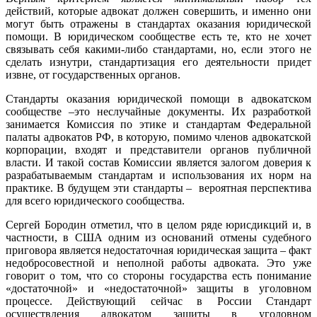
действий, которые адвокат должен совершить, и именно они
могут быть отражены в стандартах оказания юридической
помощи. В юридическом сообществе есть те, кто не хочет
связывать себя какими-либо стандартами, но, если этого не
сделать изнутри, стандартизация его деятельности придет
извне, от государственных органов.
Стандарты оказания юридической помощи в адвокатском
сообществе –это неслучайные документы. Их разработкой
занимается Комиссия по этике и стандартам Федеральной
палаты адвокатов РФ, в которую, помимо членов адвокатской
корпорации, входят и представители органов публичной
власти. И такой состав Комиссии является залогом доверия к
разрабатываемым стандартам и использования их норм на
практике. В будущем эти стандарты – вероятная перспектива
для всего юридического сообщества.
Сергей Бородин отметил, что в целом ряде юрисдикций и, в
частности, в США одним из оснований отмены судебного
приговора является недостаточная юридическая защита – факт
недобросовестной и неполной работы адвоката. Это уже
говорит о том, что со стороны государства есть понимание
«достаточной» и «недостаточной» защиты в уголовном
процессе. Действующий сейчас в России Стандарт
осуществления адвокатом защиты в уголовном