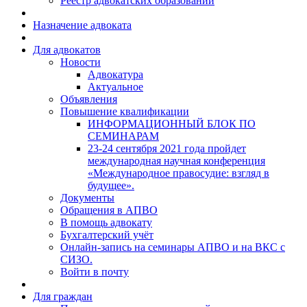
Реестр адвокатских образований
Назначение адвоката
Для адвокатов
Новости
Адвокатура
Актуальное
Объявления
Повышение квалификации
ИНФОРМАЦИОННЫЙ БЛОК ПО
СЕМИНАРАМ
23-24 сентября 2021 года пройдет
международная научная конференция
«Международное правосудие: взгляд в
будущее».
Документы
Обращения в АПВО
В помощь адвокату
Бухгалтерский учёт
Онлайн-запись на семинары АПВО и на ВКС с
СИЗО.
Войти в почту
Для граждан