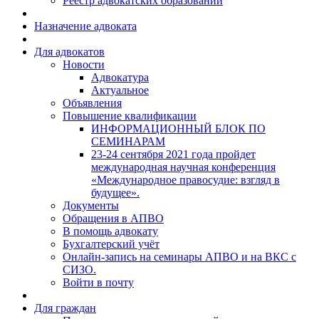
Реестр адвокатских образований
Назначение адвоката
Для адвокатов
Новости
Адвокатура
Актуальное
Объявления
Повышение квалификации
ИНФОРМАЦИОННЫЙ БЛОК ПО
СЕМИНАРАМ
23-24 сентября 2021 года пройдет
международная научная конференция
«Международное правосудие: взгляд в
будущее».
Документы
Обращения в АПВО
В помощь адвокату
Бухгалтерский учёт
Онлайн-запись на семинары АПВО и на ВКС с
СИЗО.
Войти в почту
Для граждан