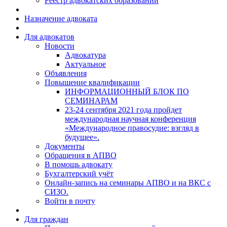
Реестр адвокатских образований
Назначение адвоката
Для адвокатов
Новости
Адвокатура
Актуальное
Объявления
Повышение квалификации
ИНФОРМАЦИОННЫЙ БЛОК ПО
СЕМИНАРАМ
23-24 сентября 2021 года пройдет
международная научная конференция
«Международное правосудие: взгляд в
будущее».
Документы
Обращения в АПВО
В помощь адвокату
Бухгалтерский учёт
Онлайн-запись на семинары АПВО и на ВКС с
СИЗО.
Войти в почту
Для граждан