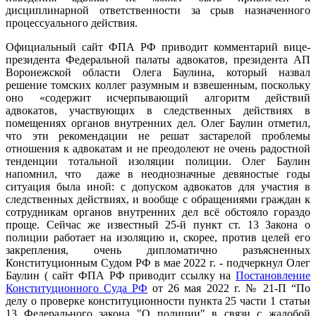
дисциплинарной ответственности за срыв назначенного
процессуального действия.
Официальный сайт ФПА РФ приводит комментарий вице-
президента Федеральной палаты адвокатов, президента АП
Воронежской области Олега Баулина, который назвал
решение томских коллег разумным и взвешенным, поскольку
оно «содержит исчерпывающий алгоритм действий
адвокатов, участвующих в следственных действиях в
помещениях органов внутренних дел. Олег Баулин отметил,
что эти рекомендации не решат застарелой проблемы
отношения к адвокатам и не преодолеют не очень радостной
тенденции тотальной изоляции полиции. Олег Баулин
напомнил, что даже в неоднозначные девяностые годы
ситуация была иной: с допуском адвокатов для участия в
следственных действиях, и вообще с обращениями граждан к
сотрудникам органов внутренних дел всё обстояло гораздо
проще. Сейчас же известный 25-й пункт ст. 13 Закона о
полиции работает на изоляцию и, скорее, против целей его
закрепления, очень дипломатично разъясненных
Конституционным Судом РФ в мае 2022 г. - подчеркнул Олег
Баулин ( сайт ФПА РФ приводит ссылку на
Постановление
Конституционного Суда РФ
от 26 мая 2022 г. № 21-П “По
делу о проверке конституционности пункта 25 части 1 статьи
13 Федерального закона "О полиции" в связи с жалобой