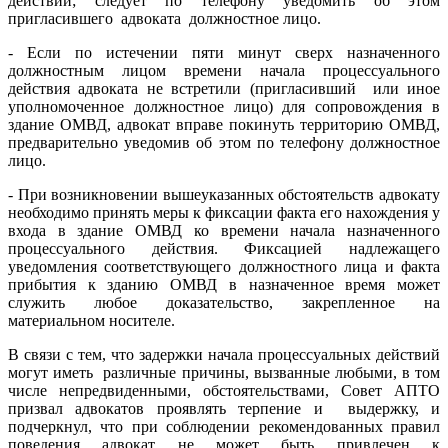
действии; следует по телефону уведомить об этом
пригласившего адвоката должностное лицо.
- Если по истечении пяти минут сверх назначенного
должностным лицом времени начала процессуального
действия адвоката не встретили (пригласивший или иное
уполномоченное должностное лицо) для сопровождения в
здание ОМВД, адвокат вправе покинуть территорию ОМВД,
предварительно уведомив об этом по телефону должностное
лицо.
- При возникновении вышеуказанных обстоятельств адвокату
необходимо принять меры к фиксации факта его нахождения у
входа в здание ОМВД ко времени начала назначенного
процессуального действия. Фиксацией надлежащего
уведомления соответствующего должностного лица и факта
прибытия к зданию ОМВД в назначенное время может
служить любое доказательство, закрепленное на
материальном носителе.
В связи с тем, что задержки начала процессуальных действий
могут иметь различные причины, вызванные любыми, в том
числе непредвиденными, обстоятельствами, Совет АПТО
призвал адвокатов проявлять терпение и выдержку, и
подчеркнул, что при соблюдении рекомендованных правил
поведения адвокат не может быть привлечен к