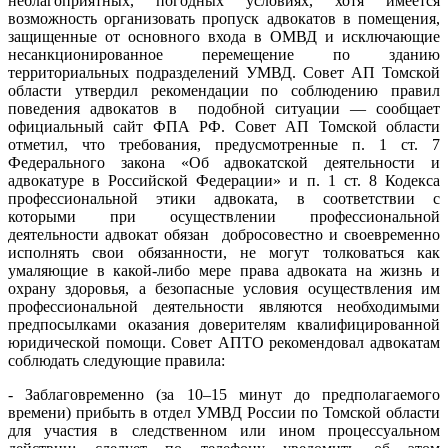
неблагоприятных, погодных условиях, хотя имеется
возможность организовать пропуск адвокатов в помещения,
защищенные от основного входа в ОМВД и исключающие
несанкционированное перемещение по зданию
территориальных подразделений УМВД. Совет АП Томской
области утвердил рекомендации по соблюдению правил
поведения адвокатов в подобной ситуации — сообщает
официальный сайт ФПА РФ. Совет АП Томской области
отметил, что требования, предусмотренные п. 1 ст. 7
Федерального закона «Об адвокатской деятельности и
адвокатуре в Российской Федерации» и п. 1 ст. 8 Кодекса
профессиональной этики адвоката, в соответствии с
которыми при осуществлении профессиональной
деятельности адвокат обязан добросовестно и своевременно
исполнять свои обязанности, не могут толковаться как
умаляющие в какой-либо мере права адвоката на жизнь и
охрану здоровья, а безопасные условия осуществления им
профессиональной деятельности являются необходимыми
предпосылками оказания доверителям квалифицированной
юридической помощи. Совет АПТО рекомендовал адвокатам
соблюдать следующие правила:
- Заблаговременно (за 10–15 минут до предполагаемого
времени) прибыть в отдел УМВД России по Томской области
для участия в следственном или ином процессуальном