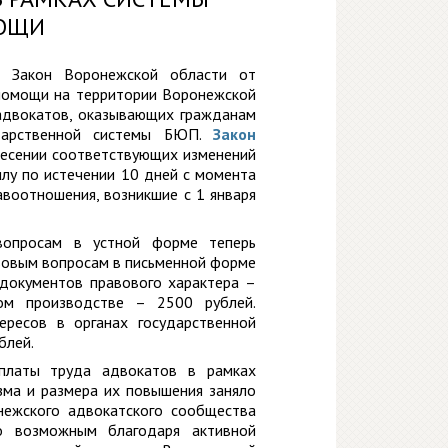
МОЩИ
в Закон Воронежской области от
 помощи на территории Воронежской
адвокатов, оказывающих гражданам
дарственной системы БЮП.
Закон
есении соответствующих изменений
илу по истечении 10 дней с момента
авоотношения, возникшие с 1 января
вопросам в устной форме теперь
авовым вопросам в письменной форме
 документов правового характера –
ом производстве – 2500 рублей.
ересов в органах государственной
блей.
платы труда адвокатов в рамках
ма и размера их повышения заняло
нежского адвокатского сообщества
ло возможным благодаря активной