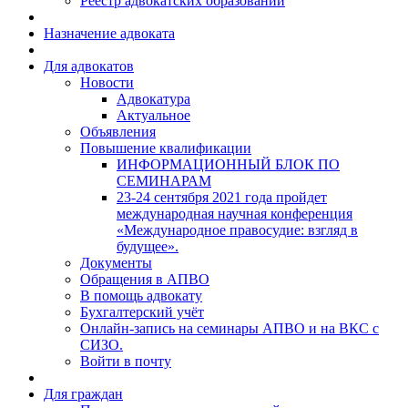
Реестр адвокатских образований
Назначение адвоката
Для адвокатов
Новости
Адвокатура
Актуальное
Объявления
Повышение квалификации
ИНФОРМАЦИОННЫЙ БЛОК ПО
СЕМИНАРАМ
23-24 сентября 2021 года пройдет
международная научная конференция
«Международное правосудие: взгляд в
будущее».
Документы
Обращения в АПВО
В помощь адвокату
Бухгалтерский учёт
Онлайн-запись на семинары АПВО и на ВКС с
СИЗО.
Войти в почту
Для граждан